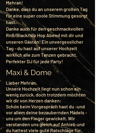
Mehran!
Danke, dass du an unserem großen Tag
für eine super coole Stimmung gesorgt
hast.
Danke auch für den geschmackvollen
RnB/Black/Hip Hop Abend mit dir und
unseren Gästen! Ein unvergesslicher
Tag - du hast auf unserer Hochzeit
wirklich alle zum Tanzen gebracht.
Perfekter DJ für jede Party!
Maxi & Dome
Lieber Mehran,
Unsere Hochzeit liegt nun schon ein
wenig zurück, doch trotzdem möchten
wir dir von Herzen danken:
Schon beim Vorgespräch hast du -und
vor allem deine bezaubernden Mädels -
uns um den Finger gewickelt. Wir
verstanden uns gleich auf Anhieb und
du hattest viele gute Ratschläge für