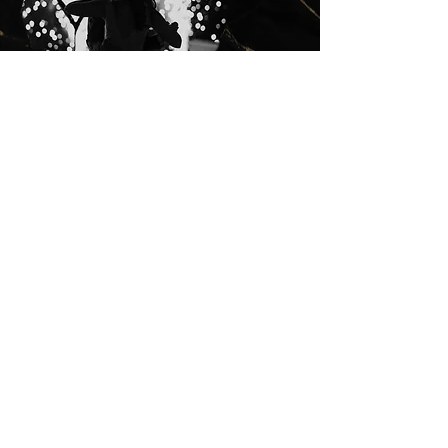
Vielen lieben Dank lieber Mehran für die
tolle musikalische Gestaltung unserer
Hochzeitsparty!
Du hast bei uns für eine super
Stimmung gesorgt! Auch die Planung
mit dir war ganz einfach und verlässlich.
Danke nochmal für alles!
Sophie & Severin
Lieber Mehran,
vielen Dank, dass du unsere Hochzeit
musikalisch begleitet hast. Für uns war
es einfach perfekt - jedes Lied hat
genau unseren Geschmack getroffen